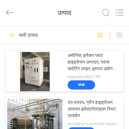
JoShining
Energy
&
उत्पाद
Technology
Co.,Ltd.
All
Rights
Reserved.
घर
175
सभी उत्पाद
PSA Nitrogen
उत्पादों
Generator
अमोनिया क्रैकर प्लांट
हाइड्रोजन उत्पादन, ग्लास
हमारे
फ्लोटिंग लाइन, इस्पात उद्योग के
लिए
बारे
Negotiate MOQ:1 सेट
संपर्क
में
9
99.999% ग्रीन हाइड्रोजन
कारखाना
वीएसए ऑक्सीजन जनरेटर
उत्पादन इलेक्ट्रोलाइज़र स्थिर
दौरा
प्रदर्शन
According to customer requirements MOQ:1 सेट