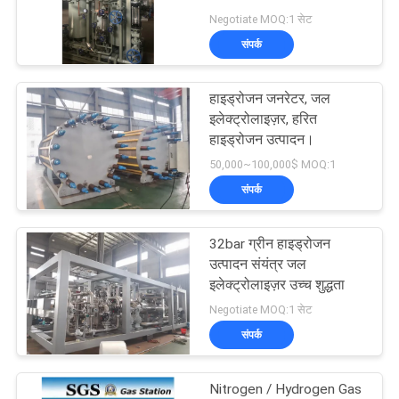
Negotiate MOQ:1 सेट
NEWS
संपर्क
3
साइटमैप
हाइड्रोजन जनरेटर, जल
दबाव ऑक्सीजन कक्ष
इलेक्ट्रोलाइज़र, हरित
हाइड्रोजन उत्पादन।
गोपनीयता
50,000~100,000$ MOQ:1
नीति
संपर्क
32bar ग्रीन हाइड्रोजन
74
उत्पादन संयंत्र जल
Membrane Nitrogen
इलेक्ट्रोलाइज़र उच्च शुद्धता
Negotiate MOQ:1 सेट
Generator
संपर्क
Nitrogen / Hydrogen Gas