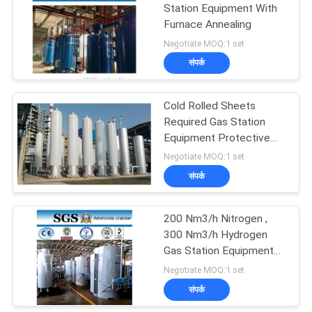
Station Equipment With
Furnace Annealing
31
Negotiate MOQ:1 set
Hydrogen
संपर्क
Generators
Cold Rolled Sheets
Required Gas Station
Equipment Protective
Nitrogen / Hydrogen Gas
Negotiate MOQ:1 set
संपर्क
34
200 Nm3/h Nitrogen ,
Ammonia Cracker
300 Nm3/h Hydrogen
Gas Station Equipment
for Fastener Plant
Negotiate MOQ:1 set
संपर्क