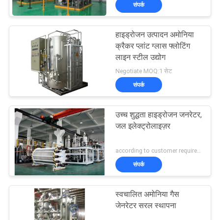
संपर्क
गुणवत्ता
नियंत्रण
हाइड्रोजन उत्पादन अमोनिया
5
क्रैकर प्लांट ग्लास फ्लोटिंग
हमसे
लाइन स्टील उद्योग
वीपीएसए ऑक्सीजन
Negotiate MOQ:1 सेट
संपर्क
जनरेटर
संपर्क
करें
उच्च शुद्धता हाइड्रोजन जनरेटर,
समाचार
जल इलेक्ट्रोलाइज़र
44
according to customer requirements MOQ:एक सेट
मामले
संपर्क
पीएसए ऑक्सीजन जनरेटर
उद्धरण
स्वचालित अमोनिया गैस
मांगें
जेनरेटर सरल स्थापना