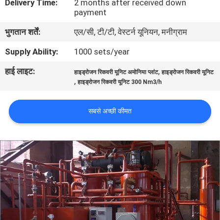
Delivery Time:
2 months after received down
गुणवत्ता
payment
नियंत्रण
भुगतान शर्तें:
एल/सी, टी/टी, वेस्टर्न यूनियन, मनीग्राम
Supply Ability:
1000 sets/year
हमसे
हाई लाइट:
,
हाइड्रोजन रिकवरी यूनिट अमोनिया प्लांट
हाइड्रोजन रिकवरी यूनिट
संपर्क
,
हाइड्रोजन रिकवरी यूनिट 300 Nm3/h
करें
सबसे अच्छी कीमत
समाचार
मामले
उद्धरण
मांगें