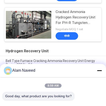
Cracked Ammonia
Hydrogen Recovery Unit
For PH-R Tungsten
Power
Negotiate MOQ:1 set
संपर्क
Hydrogen Recovery Unit
Bell Type Furnace Cracking Ammonia Recovery Unit Energy
Saving 200 Nm3/h
Alam Naveed
Recycling Hydrogen Recovery Unit Ammonia Plant 100-3000
Nm3/h Capacity
8:59 AM
Cooper Strip / Sheet / Bar Cracked Ammonia Hydrogen
Recovery Unit 300 Nm3/h
Good day, what product are you looking for?
लोकप्रिय श्रेणियां
सभी