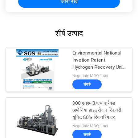
जारी रखें
शीर्ष उत्पाद
Environmental National
Invetion Patent
Hydrogen Recovery Unit
Ammonia Plant
Negotiate MOQ:1 set
संपर्क
300 एनएम 3/एच क्रैक्ड
अमोनिया हाइड्रोजन रिकवरी
यूनिट 80% रिकवरिंग दर
Negotiate MOQ:1 set
संपर्क