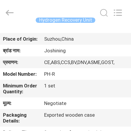
JoShining
Energy
&
Technology
Co.,Ltd.
Hydrogen Recovery Unit
All
Rights
Reserved.
घर
Place of Origin:
Suzhou,China
उत्पादों
ब्रांड नाम:
Joshining
प्रमाणन:
CE,ABS,CCS,BV,DNV,ASME,GOST,
हमारे
Model Number:
PH-R
बारे
Minimum Order
1 set
में
Quantity:
मूल्य:
Negotiate
कारखाना
Packaging
Exported wooden case
दौरा
Details: