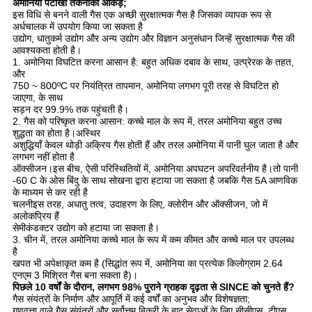
अमोनिया पटाखा तकनीकी आंकड़े;
इस विधि से बनने वाली गैस एक अच्छी सुरक्षात्मक गैस है जिसका व्यापक रूप से
अर्धचालक में उपयोग किया जा सकता है
उद्योग, धातुकर्म उद्योग और अन्य उद्योग और विज्ञान अनुसंधान जिन्हें सुरक्षात्मक गैस की
आवश्यकता होती है।
1. अमोनिया विघटित करना आसान है: बहुत अधिक दबाव के साथ, उत्प्रेरक के तहत,
और
750 ~ 800ºC पर नियंत्रित तापमान, अमोनिया लगभग पूरी तरह से विघटित हो
जाएगा, के साथ
सड़न दर 99.9% तक पहुंचती है।
2. गैस को परिष्कृत करना आसान: कच्चे माल के रूप में, तरल अमोनिया बहुत उच्च
शुद्धता का होता है।अस्थिर
अशुद्धियाँ केवल थोड़ी अक्रिय गैस होती हैं और तरल अमोनिया में पानी घुल जाता है और
लगभग नहीं होता है
ऑक्सीजन।इस बीच, ऐसी परिस्थितियों में, अमोनिया अपघटन अपरिवर्तनीय है।तो पानी
-60 C के ओस बिंदु के साथ सोखना द्वारा हटाया जा सकता है जबकि गैस 5A आणविक
के माध्यम से कर रही है
चलनीइस तरह, अधातु तत्व, उदाहरण के लिए, क्लोरीन और ऑक्सीजन, जो में
अलोकप्रिय हैं
सेमीकंडक्टर उद्योग को हटाया जा सकता है।
3. चीन में, तरल अमोनिया कच्चे माल के रूप में कम कीमत और कच्चे माल पर उपलब्ध
है
खपत भी अपेक्षाकृत कम है (सिद्धांत रूप में, अमोनिया का प्रत्येक किलोग्राम 2.64
एनएम 3 मिश्रित गैस बना सकता है)।
पिछले 10 वर्षों के दौरान, लगभग 98% पुराने ग्राहक दृढ़ता से SINCE को चुनते हैं?
गैस संयंत्रों के निर्माण और आपूर्ति में कई वर्षों का अनुभव और विशेषज्ञता;
गुणवत्ता वाले गैस संयंत्रों और सर्वोत्तम बिक्री के बाद सेवाओं के लिए सीसीएस, टीएस