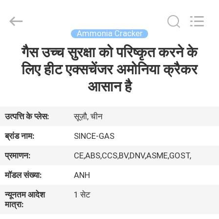
JoShining
Energy
&
Technology
Co.,Ltd.
Ammonia Cracker
All
Rights
Reserved.
गैस उच्च सुरक्षा को परिष्कृत करने के
घर
लिए हीट एक्सचेंजर अमोनिया क्रैकर
उत्पादों
आसान है
हमारे
उत्पत्ति के प्लेस:
सूज़ौ, चीन
बारे
ब्रांड नाम:
SINCE-GAS
में
प्रमाणन:
CE,ABS,CCS,BV,DNV,ASME,GOST,
मॉडल संख्या:
ANH
कारखाना
न्यूनतम आदेश
1 सेट
दौरा
मात्रा: