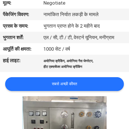
मूल्य:
Negotiate
गुणवत्ता
पैकेजिंग विवरण:
नामांकित निर्यात लकड़ी के मामले
नियंत्रण
प्रसव के समय:
भुगतान प्राप्त होने के 2 महीने बाद
हमसे
भुगतान शर्तें:
एल / सी, टी / टी, वेस्टर्न यूनियन, मनीग्राम
संपर्क
आपूर्ति की क्षमता:
1000 सेट / वर्ष
करें
हाई लाइट:
,
,
अमोनिया क्रैकिंग
अमोनिया गैस जेनरेटर
हीट एक्सचेंजर अमोनिया क्रैकिंग
समाचार
सबसे अच्छी कीमत
मामले
उद्धरण
मांगें