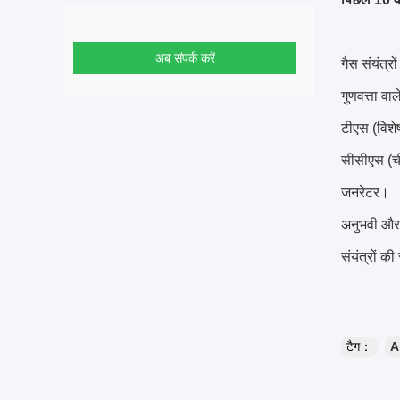
अब संपर्क करें
गैस संयंत्रो
गुणवत्ता वा
टीएस (विशेष
सीसीएस (चीन
जनरेटर।
अनुभवी और य
संयंत्रों 
टैग：
A