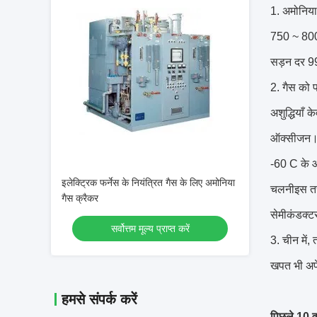
1. अमोनिया
750 ~ 800º
सड़न दर 9
2. गैस को प
अशुद्धियाँ 
ऑक्सीजन।इस
-60 C के ओ
इलेक्ट्रिक फर्नेस के नियंत्रित गैस के लिए अमोनिया
चलनीइस तरह
गैस क्रैकर
सेमीकंडक्ट
सर्वोत्तम मूल्य प्राप्त करें
3. चीन में
खपत भी अपेक
हमसे संपर्क करें
पिछले 10 वर