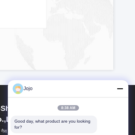
Jojo
Shining Energy & Technology
8:38 AM
.,Ltd
Good day, what product are you looking 
for?
ि गैस गैस उपकरण उद्योग में एक अग्रणी वैश्विक एकीकृत उद्यम है।