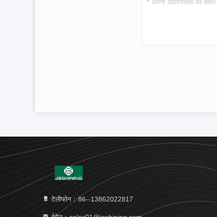
टेलीफोन：86--13862022817