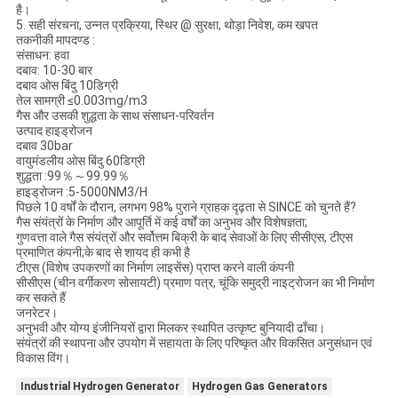
है।
5. सही संरचना, उन्नत प्रक्रिया, स्थिर @ सुरक्षा, थोड़ा निवेश, कम खपत
तकनीकी मापदण्ड :
संसाधन: हवा
दबाव: 10-30 बार
दबाव ओस बिंदु 10डिग्री
तेल सामग्री ≤0.003mg/m3
गैस और उसकी शुद्धता के साथ संसाधन-परिवर्तन
उत्पाद हाइड्रोजन
दबाव 30bar
वायुमंडलीय ओस बिंदु 60डिग्री
शुद्धता :99％～99.99％
हाइड्रोजन :5-5000NM3/H
पिछले 10 वर्षों के दौरान, लगभग 98% पुराने ग्राहक दृढ़ता से SINCE को चुनते हैं?
गैस संयंत्रों के निर्माण और आपूर्ति में कई वर्षों का अनुभव और विशेषज्ञता;
गुणवत्ता वाले गैस संयंत्रों और सर्वोत्तम बिक्री के बाद सेवाओं के लिए सीसीएस, टीएस
प्रमाणित कंपनी;के बाद से शायद ही कभी है
टीएस (विशेष उपकरणों का निर्माण लाइसेंस) प्राप्त करने वाली कंपनी
सीसीएस (चीन वर्गीकरण सोसायटी) प्रमाण पत्र, चूंकि समुद्री नाइट्रोजन का भी निर्माण
कर सकते हैं
जनरेटर।
अनुभवी और योग्य इंजीनियरों द्वारा मिलकर स्थापित उत्कृष्ट बुनियादी ढाँचा।
संयंत्रों की स्थापना और उपयोग में सहायता के लिए परिष्कृत और विकसित अनुसंधान एवं
विकास विंग।
Industrial Hydrogen Generator
Hydrogen Gas Generators