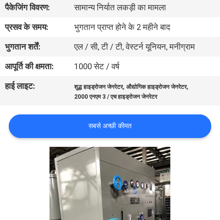
पैकेजिंग विवरण:
सामान्य निर्यात लकड़ी का मामला
गुणवत्ता
नियंत्रण
प्रसव के समय:
भुगतान प्राप्त होने के 2 महीने बाद
भुगतान शर्तें:
एल / सी, टी / टी, वेस्टर्न यूनियन, मनीग्राम
हमसे
आपूर्ति की क्षमता:
1000 सेट / वर्ष
संपर्क
हाई लाइट:
,
,
शुद्ध हाइड्रोजन जेनरेटर
औद्योगिक हाइड्रोजन जेनरेटर
करें
2000 एनएम 3 / एच हाइड्रोजन जेनरेटर
समाचार
सबसे अच्छी कीमत
मामले
उद्धरण
मांगें