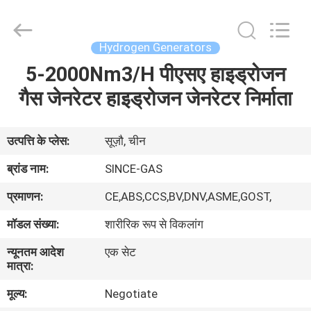
JoShining
Energy
&
Technology
Co.,Ltd.
Hydrogen Generators
All
Rights
Reserved.
5-2000Nm3/H पीएसए हाइड्रोजन
घर
गैस जेनरेटर हाइड्रोजन जेनरेटर निर्माता
उत्पादों
उत्पत्ति के प्लेस:
सूज़ौ, चीन
हमारे
ब्रांड नाम:
SINCE-GAS
बारे
प्रमाणन:
CE,ABS,CCS,BV,DNV,ASME,GOST,
में
मॉडल संख्या:
शारीरिक रूप से विकलांग
न्यूनतम आदेश
एक सेट
कारखाना
मात्रा:
दौरा
मूल्य:
Negotiate