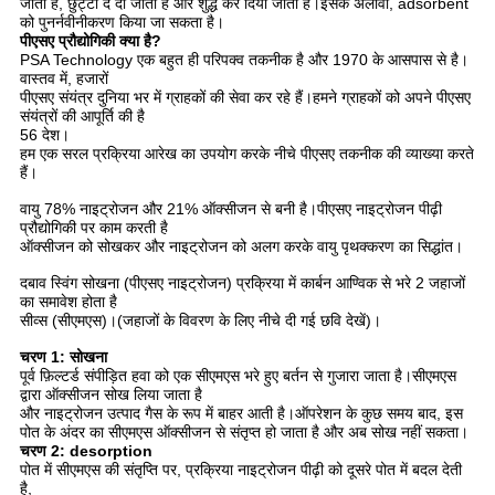
जाता है, छुट्टी दे दी जाती है और शुद्ध कर दिया जाता है।इसके अलावा, adsorbent
को पुनर्नवीनीकरण किया जा सकता है।
पीएसए प्रौद्योगिकी क्या है?
PSA Technology एक बहुत ही परिपक्व तकनीक है और 1970 के आसपास से है।
वास्तव में, हजारों
पीएसए संयंत्र दुनिया भर में ग्राहकों की सेवा कर रहे हैं।हमने ग्राहकों को अपने पीएसए
संयंत्रों की आपूर्ति की है
56 देश।
हम एक सरल प्रक्रिया आरेख का उपयोग करके नीचे पीएसए तकनीक की व्याख्या करते
हैं।
वायु 78% नाइट्रोजन और 21% ऑक्सीजन से बनी है।पीएसए नाइट्रोजन पीढ़ी
प्रौद्योगिकी पर काम करती है
ऑक्सीजन को सोखकर और नाइट्रोजन को अलग करके वायु पृथक्करण का सिद्धांत।
दबाव स्विंग सोखना (पीएसए नाइट्रोजन) प्रक्रिया में कार्बन आण्विक से भरे 2 जहाजों
का समावेश होता है
सीव्स (सीएमएस)।(जहाजों के विवरण के लिए नीचे दी गई छवि देखें)।
चरण 1: सोखना
पूर्व फ़िल्टर्ड संपीड़ित हवा को एक सीएमएस भरे हुए बर्तन से गुजारा जाता है।सीएमएस
द्वारा ऑक्सीजन सोख लिया जाता है
और नाइट्रोजन उत्पाद गैस के रूप में बाहर आती है।ऑपरेशन के कुछ समय बाद, इस
पोत के अंदर का सीएमएस ऑक्सीजन से संतृप्त हो जाता है और अब सोख नहीं सकता।
चरण 2: desorption
पोत में सीएमएस की संतृप्ति पर, प्रक्रिया नाइट्रोजन पीढ़ी को दूसरे पोत में बदल देती
है,