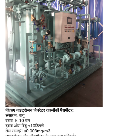
पीएसए नाइट्रोजन जेनरेटर तकनीकी पैरामीटर:
संसाधन: वायु
दबाव: 5-10 बार
दबाव ओस बिंदु:≤10डिग्री
तेल सामग्री ≤0.003mg/m3