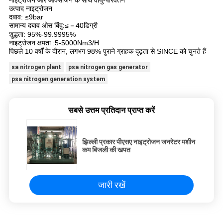
नाइट्रोजन और ऑक्सीजन के साथ वायु-परिवर्तन
उत्पाद नाइट्रोजन
दबाव: ≤9bar
सामान्य दबाव ओस बिंदु:≤－40डिग्री
शुद्धता: 95%-99.9995%
नाइट्रोजन क्षमता :5-5000Nm3/H
पिछले 10 वर्षों के दौरान, लगभग 98% पुराने ग्राहक दृढ़ता से SINCE को चुनते हैं
sa nitrogen plant
psa nitrogen gas generator
psa nitrogen generation system
सबसे उत्तम प्रतिदान प्राप्त करें
झिल्ली प्रकार पीएसए नाइट्रोजन जनरेटर मशीन
कम बिजली की खपत
जारी रखें