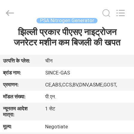
JoShining
Energy
&
Technology
Co.,Ltd.
PSA Nitrogen Generator
All
Rights
Reserved.
झिल्ली प्रकार पीएसए नाइट्रोजन
घर
जनरेटर मशीन कम बिजली की खपत
उत्पादों
उत्पत्ति के प्लेस:
चीन
हमारे
ब्रांड नाम:
SINCE-GAS
बारे
प्रमाणन:
CE,ABS,CCS,BV,DNV,ASME,GOST,
में
मॉडल संख्या:
पी.एन.
न्यूनतम आदेश
1 सेट
कारखाना
मात्रा:
दौरा
मूल्य:
Negotiate