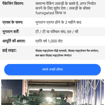
पैकेजिंग विवरण:
सामान्य पैकिंग लकड़ी के बक्से है, अगर निर्यात
गुणवत्ता
करने के लिए यूरोप देश। लकड़ी के बॉक्स
नियंत्रण
fumigated किया ज
प्रसव के समय:
भुगतान प्राप्त होने के 2 महीने बाद
हमसे
भुगतान शर्तें:
टी / टी या पश्चिम संघ, एल / सी
संपर्क
आपूर्ति की क्षमता:
प्रति वर्ष 1,000 सेट
करें
हाई लाइट:
,
,
पीएसए नाइट्रोजन पीढ़ी प्रणाली
पीएसए नाइट्रोजन गैस जनरेटर
कम खपत पीएसए नाइट्रोजन जेनरेटर
समाचार
सबसे अच्छी कीमत
मामले
उद्धरण
मांगें