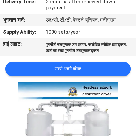
Delivery Time:
2 months after received down
गुणवत्ता
payment
नियंत्रण
भुगतान शर्तें:
एल/सी, टी/टी, वेस्टर्न यूनियन, मनीग्राम
Supply Ability:
1000 sets/year
हमसे
हाई लाइट:
,
,
पुनर्योजी जलशुष्कक एयर ड्रायर
प्रशीतित संपीड़ित हवा ड्रायर
संपर्क
ऊर्जा की बचत पुनर्योजी जलशुष्कक ड्रायर
करें
सबसे अच्छी कीमत
समाचार
मामले
उद्धरण
मांगें