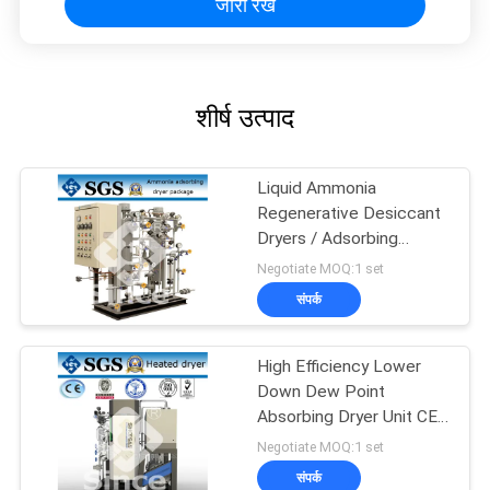
जारी रखें
शीर्ष उत्पाद
Liquid Ammonia
Regenerative Desiccant
Dryers / Adsorbing
Desiccant Dryers
Negotiate MOQ:1 set
संपर्क
High Efficiency Lower
Down Dew Point
Absorbing Dryer Unit CE /
BV / Approved
Negotiate MOQ:1 set
संपर्क