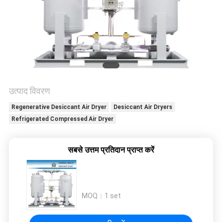
NEWS
साइटमैप
गोपनीयता
उत्पाद विवरण
नीति
Regenerative Desiccant Air Dryer
Desiccant Air Dryers
Refrigerated Compressed Air Dryer
सबसे उत्तम प्रतिदान प्राप्त करें
MOQ：
1 set