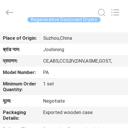
JoShining
Energy
&
Technology
Co.,Ltd.
Regenerative Desiccant Dryers
All
Rights
Reserved.
घर
Place of Origin:
Suzhou,China
उत्पादों
ब्रांड नाम:
Joshining
प्रमाणन:
CE,ABS,CCS,BV,DNV,ASME,GOST,
हमारे
Model Number:
PA
बारे
Minimum Order
1 set
में
Quantity:
मूल्य:
Negotiate
कारखाना
Packaging
Exported wooden case
दौरा
Details: