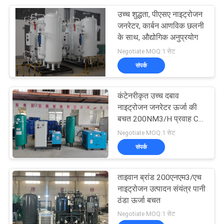
उच्च शुद्धता, पीएसए नाइट्रोजन
15
जनरेटर, कार्बन आणविक छलनी
के साथ, औद्योगिक अनुप्रयोग
Methanol Cracking
Negotiate MOQ:1 सेट
संपर्क
कंटेनरीकृत उच्च दबाव
नाइट्रोजन जनरेटर ऊर्जा की
बचत 200NM3/H प्रवाह CE
20
ASME CCS ABS BV
Negotiate MOQ:1 सेट
संपर्क
हाइड्रोजन ईंधन सेल
ताइवान ब्रांड 200एनएम3/एच
नाइट्रोजन उत्पादन संयंत्र पानी
ठंडा ऊर्जा बचत
Negotiate MOQ:1 सेट