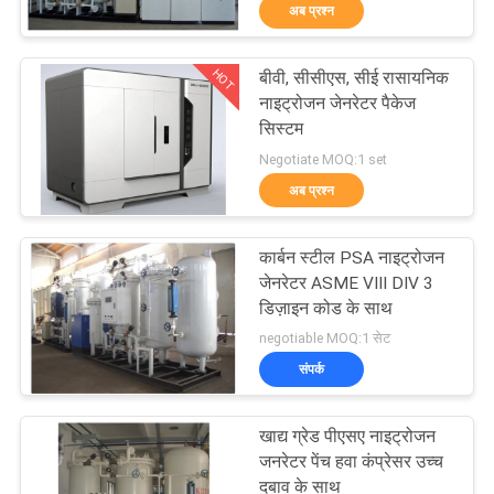
अब प्रश्न
गुणवत्ता
नियंत्रण
HOT
बीवी, सीसीएस, सीई रासायनिक
5
नाइट्रोजन जेनरेटर पैकेज
हमसे
सिस्टम
वीपीएसए ऑक्सीजन
Negotiate MOQ:1 set
संपर्क
जनरेटर
अब प्रश्न
करें
कार्बन स्टील PSA नाइट्रोजन
समाचार
जेनरेटर ASME VIII DIV 3
डिज़ाइन कोड के साथ
44
negotiable MOQ:1 सेट
मामले
संपर्क
पीएसए ऑक्सीजन जनरेटर
उद्धरण
खाद्य ग्रेड पीएसए नाइट्रोजन
मांगें
जनरेटर पेंच हवा कंप्रेसर उच्च
दबाव के साथ