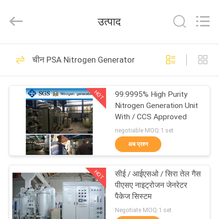
JoShining
Energy
&
उत्पाद
Technology
Co.,Ltd.
All
Rights
Reserved.
घर
175
चीन PSA Nitrogen Generator
PSA Nitrogen
उत्पादों
Generator
HOT
99.9995% High Purity
Nitrogen Generation Unit
हमारे
With / CCS Approved
बारे
negotiable MOQ:1 set
अब प्रश्न
में
9
HOT
सीई / आईएसओ / सिरा तेल गैस
कारखाना
वीएसए ऑक्सीजन जनरेटर
पीएसए नाइट्रोजन जेनरेटर
दौरा
पैकेज सिस्टम
Negotiate MOQ:1 set