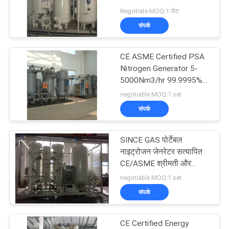
Negotiate MOQ:1 सेट
NEWS
संपर्क
3
साइटमैप
CE ASME Certified PSA
दबाव ऑक्सीजन कक्ष
Nitrogen Generator 5-
5000Nm3/hr 99.9995%
गोपनीयता
Purity
negotiable MOQ:1 set
नीति
संपर्क
SINCE GAS पोर्टेबल
74
नाइट्रोजन जेनरेटर सत्यापित
Membrane Nitrogen
CE/ASME श्रीमती और
इलेक्ट्रॉन उद्योग के लिए
negotiable MOQ:1 set
Generator
संपर्क
CE Certified Energy