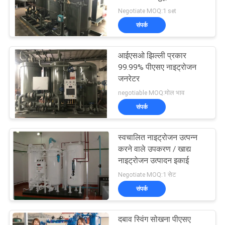
Negotiate MOQ:1 set
NEWS
संपर्क
3
साइटमैप
आईएसओ झिल्ली प्रकार
दबाव ऑक्सीजन कक्ष
99.99% पीएसए नाइट्रोजन
जनरेटर
गोपनीयता
negotiable MOQ:मोल भाव
नीति
संपर्क
स्वचालित नाइट्रोजन उत्पन्न
74
करने वाले उपकरण / खाद्य
Membrane Nitrogen
नाइट्रोजन उत्पादन इकाई
Negotiate MOQ:1 सेट
Generator
संपर्क
दबाव स्विंग सोखना पीएसए