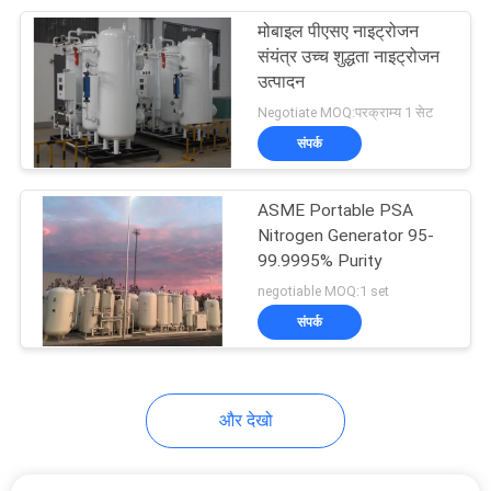
मोबाइल पीएसए नाइट्रोजन
15
संयंत्र उच्च शुद्धता नाइट्रोजन
उत्पादन
Methanol Cracking
Negotiate MOQ:परक्राम्य 1 सेट
संपर्क
ASME Portable PSA
Nitrogen Generator 95-
99.9995% Purity
20
negotiable MOQ:1 set
संपर्क
हाइड्रोजन ईंधन सेल
और देखो