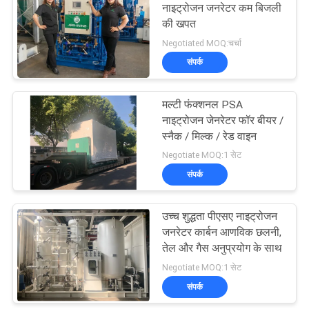
नाइट्रोजन जनरेटर कम बिजली
की खपत
31
Negotiated MOQ:चर्चा
Hydrogen
संपर्क
Generators
मल्टी फंक्शनल PSA
नाइट्रोजन जेनरेटर फॉर बीयर /
स्नैक / मिल्क / रेड वाइन
Negotiate MOQ:1 सेट
संपर्क
34
उच्च शुद्धता पीएसए नाइट्रोजन
Ammonia Cracker
जनरेटर कार्बन आणविक छलनी,
तेल और गैस अनुप्रयोग के साथ
Negotiate MOQ:1 सेट
संपर्क