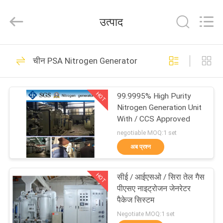
JoShining
Energy
&
उत्पाद
Technology
Co.,Ltd.
All
Rights
Reserved.
घर
175
चीन PSA Nitrogen Generator
PSA Nitrogen
उत्पादों
Generator
HOT
99.9995% High Purity
Nitrogen Generation Unit
हमारे
With / CCS Approved
बारे
negotiable MOQ:1 set
अब प्रश्न
में
9
HOT
सीई / आईएसओ / सिरा तेल गैस
कारखाना
वीएसए ऑक्सीजन जनरेटर
पीएसए नाइट्रोजन जेनरेटर
दौरा
पैकेज सिस्टम
Negotiate MOQ:1 set