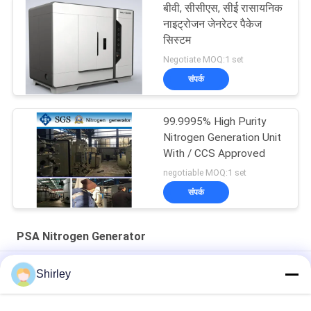
बीवी, सीसीएस, सीई रासायनिक
नाइट्रोजन जेनरेटर पैकेज
सिस्टम
Negotiate MOQ:1 set
संपर्क
99.9995% High Purity
Nitrogen Generation Unit
With / CCS Approved
negotiable MOQ:1 set
संपर्क
PSA Nitrogen Generator
99.99% शुद्धता और 90% लागत बचत के साथ फाइबर लेजर कटिंग के लिए साइट पर
Shirley
पीएसए नाइट्रोजन जनरेटर
स्मार्ट आकार पोर्टेबल पीएसए नाइट्रोजन गैस संयंत्र स्वचालित संचालन