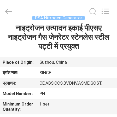
JoShining
Energy
&
Technology
Co.,Ltd.
PSA Nitrogen Generator
All
Rights
Reserved.
नाइट्रोजन उत्पादन इकाई पीएसए
घर
नाइट्रोजन गैस जेनरेटर स्टेनलेस स्टील
उत्पादों
पट्टी में प्रयुक्त
हमारे
Place of Origin:
Suzhou, China
बारे
ब्रांड नाम:
SINCE
में
प्रमाणन:
CE,ABS,CCS,BV,DNV,ASME,GOST,
Model Number:
PN
कारखाना
Minimum Order
1 set
दौरा
Quantity: