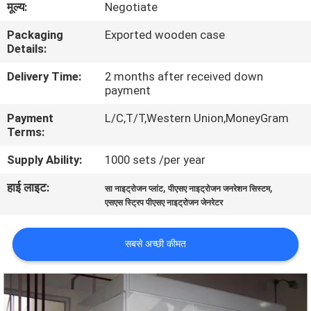
मूल्य:
Negotiate
गुणवत्ता
Packaging
Exported wooden case
नियंत्रण
Details:
Delivery Time:
2 months after received down
हमसे
payment
संपर्क
Payment
L/C,T/T,Western Union,MoneyGram
करें
Terms:
Supply Ability:
1000 sets /per year
समाचार
हाई लाइट:
,
,
सा नाइट्रोजन प्लांट
पीएसए नाइट्रोजन जनरेशन सिस्टम
एसएस स्ट्रिप पीएसए नाइट्रोजन जेनरेटर
मामले
सबसे अच्छी कीमत
उद्धरण
मांगें