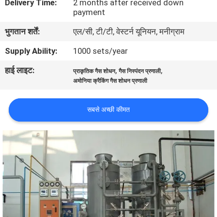
Delivery Time:
2 months after received down
गुणवत्ता
payment
नियंत्रण
भुगतान शर्तें:
एल/सी, टी/टी, वेस्टर्न यूनियन, मनीग्राम
Supply Ability:
1000 sets/year
हमसे
हाई लाइट:
,
,
प्राकृतिक गैस शोधन
गैस निस्पंदन प्रणाली
संपर्क
अमोनिया क्रैकिंग गैस शोधन प्रणाली
करें
सबसे अच्छी कीमत
समाचार
मामले
उद्धरण
मांगें