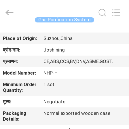
JoShining
Energy
&
Technology
Co.,Ltd.
Gas Purification System
All
Rights
Reserved.
घर
Place of Origin:
Suzhou,China
उत्पादों
ब्रांड नाम:
Joshining
प्रमाणन:
CE,ABS,CCS,BV,DNV,ASME,GOST,
हमारे
Model Number:
NHP-H
बारे
Minimum Order
1 set
में
Quantity:
मूल्य:
Negotiate
कारखाना
Packaging
Normal exported wooden case
दौरा
Details: