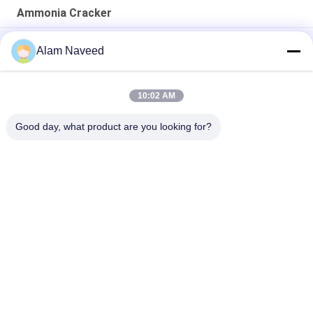
Ammonia Cracker
अमोनिया क्रैकर प्लांट हाइड्रोजन उत्पादन, ग्लास फ्लोटिंग लाइन, इस्पात उद्योग के
Alam Naveed
लिए
हाइड्रोजन उत्पादन अमोनिया क्रैकर प्लांट ग्लास फ्लोटिंग लाइन स्टील उद्योग
10:02 AM
स्वचालित अमोनिया गैस जेनरेटर सरल स्थापना
Good day, what product are you looking for?
लोकप्रिय श्रेणियां
सभी
PSA Nitrogen 
वीएसए ऑक्सीजन जनरेटर
Generator
वीपीएसए ऑक्सीजन 
पीएसए ऑक्सीजन जनरेटर
जनरेटर
Membrane Nitrogen 
दबाव ऑक्सीजन कक्ष
Generator