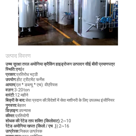
NEWS
साइटमैप
गोपनीयता
उत्पाद विवरण
नीति
उच्च सुरक्षा तरल अमोनिया क्रैकिंग हाइड्रोजन उत्पादन सीई बीवी प्रमाणपत्र
स्थिति:
एन
ईव
प्रकार:
प्रतिरोध भट्ठी
उपयोग:
हीट ट्रीटमेंट फर्नेस
आयाम
(एल * डब्ल्यू * एच): वी
एरियस
वज़न:
3-20ton
वारंटी:
12 महीने
बिक्री के बाद:
सेवा प्रदान की:
विदेशों में सेवा मशीनरी के लिए उपलब्ध इंजीनियर
गुणवत्ता:
बेहतर
डिज़ाइन:
उपन्यास
कीमत:
प्रतियोगी
शोधक की रेटेड ताप शक्ति (किलोवाट)
:
2~10
रेटेड अमोनिया खपत (किलो / एच .)
):
2~16
उत्प्रेरक:
निकल उत्प्रेरक