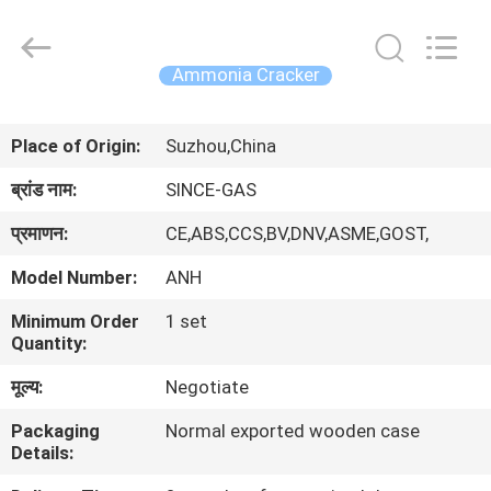
JoShining
Energy
&
Technology
Co.,Ltd.
Ammonia Cracker
All
Rights
Reserved.
घर
Place of Origin:
Suzhou,China
उत्पादों
ब्रांड नाम:
SINCE-GAS
प्रमाणन:
CE,ABS,CCS,BV,DNV,ASME,GOST,
हमारे
Model Number:
ANH
बारे
Minimum Order
1 set
में
Quantity:
मूल्य:
Negotiate
कारखाना
Packaging
Normal exported wooden case
दौरा
Details: