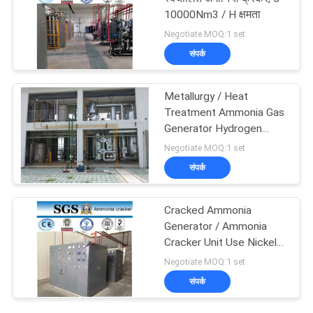
10000Nm3 / H क्षमता
Negotiate MOQ:1 set
संपर्क
Metallurgy / Heat
Treatment Ammonia Gas
Generator Hydrogen
Generator
Negotiate MOQ:1 set
संपर्क
Cracked Ammonia
Generator / Ammonia
Cracker Unit Use Nickel
Catalyst
Negotiate MOQ:1 set
संपर्क