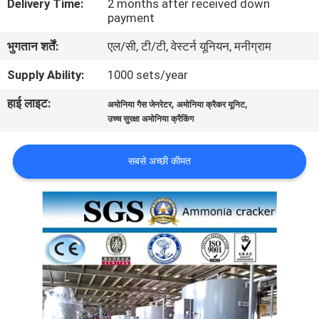
Delivery Time:
2 months after received down
गुणवत्ता
payment
नियंत्रण
भुगतान शर्तें:
एल/सी, टी/टी, वेस्टर्न यूनियन, मनीग्राम
Supply Ability:
1000 sets/year
हमसे
हाई लाइट:
,
,
अमोनिया गैस जेनरेटर
अमोनिया क्रैकर यूनिट
संपर्क
उच्च सुरक्षा अमोनिया क्रैकिंग
करें
सबसे अच्छी कीमत
समाचार
मामले
उद्धरण
मांगें