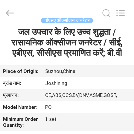
JoShining
Energy
&
Technology
Co.,Ltd.
पीएसए ऑक्सीजन जनरेटर
All
Rights
Reserved.
जल उपचार के लिए उच्च शुद्धता /
घर
रासायनिक ऑक्सीजन जनरेटर / सीई,
उत्पादों
एबीएस, सीसीएस प्रमाणित करें; बी.वी
हमारे
Place of Origin:
Suzhou,China
बारे
ब्रांड नाम:
Joshining
में
प्रमाणन:
CE,ABS,CCS,BV,DNV,ASME,GOST,
Model Number:
PO
कारखाना
Minimum Order
1 set
दौरा
Quantity: