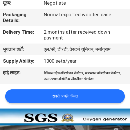
मूल्य:
Negotiate
गुणवत्ता
Packaging
Normal exported wooden case
नियंत्रण
Details:
Delivery Time:
2 months after received down
हमसे
payment
संपर्क
भुगतान शर्तें:
एल/सी, टी/टी, वेस्टर्न यूनियन, मनीग्राम
करें
Supply Ability:
1000 sets/year
हाई लाइट:
,
,
समाचार
मेडिकल ग्रेड ऑक्सीजन जेनरेटर
अस्पताल ऑक्सीजन जेनरेटर
जल उपचार औद्योगिक ऑक्सीजन जेनरेटर
मामले
सबसे अच्छी कीमत
उद्धरण
मांगें