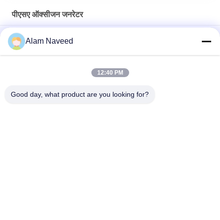
पीएसए ऑक्सीजन जनरेटर
औद्योगिक और अस्पताल पीएसए ऑक्सीजन जेनरेटर सिस्टम सीई / आईएसओ /
Alam Naveed
स्वीकृत
अस्पताल जुड़वां टॉवर पीएसए मॉड्यूल के लिए ऊर्जा की बचत ऑक्सीजन जनरेटर
12:40 PM
कम बिजली की खपत औद्योगिक ऑक्सीजन जनरेटर पीएसए स्वचालित ऑपरेशन
Good day, what product are you looking for?
लोकप्रिय श्रेणियां
सभी
PSA Nitrogen 
वीएसए ऑक्सीजन जनरेटर
Generator
वीपीएसए ऑक्सीजन 
पीएसए ऑक्सीजन जनरेटर
जनरेटर
Membrane Nitrogen 
दबाव ऑक्सीजन कक्ष
Generator