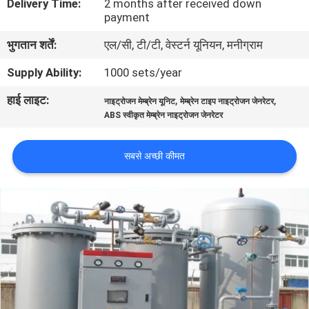
Delivery Time:
2 months after received down
गुणवत्ता
payment
नियंत्रण
भुगतान शर्तें:
एल/सी, टी/टी, वेस्टर्न यूनियन, मनीग्राम
Supply Ability:
1000 sets/year
हमसे
हाई लाइट:
,
,
नाइट्रोजन मेम्ब्रेन यूनिट
मेम्ब्रेन टाइप नाइट्रोजन जेनरेटर
संपर्क
ABS स्वीकृत मेम्ब्रेन नाइट्रोजन जेनरेटर
करें
सबसे अच्छी कीमत
समाचार
मामले
उद्धरण
मांगें