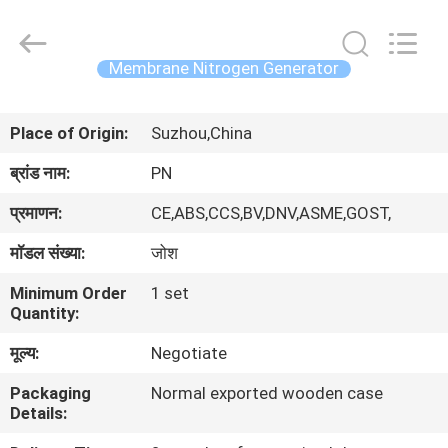
JoShining
Energy
&
Technology
Co.,Ltd.
Membrane Nitrogen Generator
All
Rights
Reserved.
घर
Place of Origin:
Suzhou,China
उत्पादों
ब्रांड नाम:
PN
प्रमाणन:
CE,ABS,CCS,BV,DNV,ASME,GOST,
हमारे
मॉडल संख्या:
जोश
बारे
Minimum Order
1 set
में
Quantity:
मूल्य:
Negotiate
कारखाना
Packaging
Normal exported wooden case
दौरा
Details: