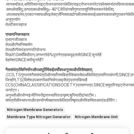
.मानकमॉडल,अतिरिक्तनाइट्रोजनउत्पादनकेलिएनाइट्रोजनजनरेटरकोसमानांतरकियाजासकत
.कमओसबिंदु,उत्पादकाओसबिंदु≤-40°Cवेल्डिंगकीगुणवत्तासुनिश्चितकरनेकेलिए;
.उपलब्धफ्रेम,प्रकटनसाफऔरइलेक्ट्रॉनिक्सउद्योगकीउच्चसफाईआवश्यकताकोपूराकरनेके
अनुप्रयोग:
तेलटैंकरजहाज
रासायनिकजहाज
एलएनजीजहाज
तेलऔरगैसनिष्कर्षण
तेलऔरगैसभंडारणपरियोजना
पिछले10वर्षोंकेदौरान,लगभग98%पुरानेग्राहकदृढ़तासेSINCEचुनतेहैं
वेहमेशाSINCEक्योंचुनतेहैं?
गैससंयंत्रोंकेनिर्माणऔरआपूर्तिमेंकईवर्षोंकाअनुभवऔरविशेषज्ञता;
,CCS,TSगुणवत्तागैससंयंत्रोंऔरसर्वोत्तमबिक्रीकेबादसेवाओंकेलिएप्रमाणितकंपनी;SINCEउनदु
जिन्होंने,TS(विशेषउपकरणोंकानिर्माणलाइसेंस)प्राप्तकियाहै
CCS(CHINACLASSIFICATIONSOCIETY)प्रमाणपत्र,SINCEसमुद्रीनाइट्रोजनकाभी
जनरेटर।
अनुभवीऔरयोग्यइंजीनियरोंद्वारास्थापितउत्कृष्टबुनियादीढांचाटीम।
संयंत्रोंकीस्थापनाऔरउपयोगमेंसहायताकेलिएपरिष्कृतऔरविकसितआरएंडडीविंग।
Nitrogen Membrane Generators
Membrane Type Nitrogen Generator
Nitrogen Membrane Unit