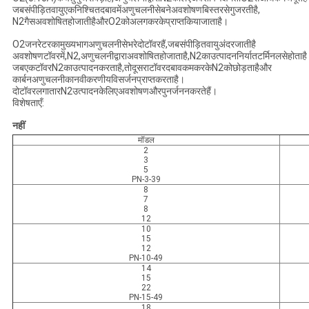
जबसंपीड़ितवायुएकनिश्चितदबावमेंअणुचलनीसेबनेअवशोषणबिस्तरसेगुजरतीहै,
N2गैसअवशोषितहोजातीहैऔरO2कोअलगकरकेप्राप्तकियाजाताहै।
O2जनरेटरकामुख्यभागअणुचलनीसेभरेदोटॉवरहैं,जबसंपीड़ितवायुअंदरजातीहै
अवशोषणटॉवरमें,N2,अणुचलनीद्वाराअवशोषितहोजाताहै,N2काउत्पादननिर्यातटर्मिनलसेहोताह
जबएकटॉवरN2काउत्पादनकरताहै,तोदूसराटॉवरदबावकमकरकेN2कोछोड़ताहैऔर
कार्बनअणुचलनीकानवीकरणीयविसर्जनप्राप्तकरताहै।
दोटॉवरलगातारN2उत्पादनकेलिएअवशोषणऔरपुनर्जननकरतेहैं।
विशेषताएँ:
नहीं
मॉडल
2
3
5
PN-3-39
8
7
8
12
10
15
12
PN-10-49
14
15
22
PN-15-49
18