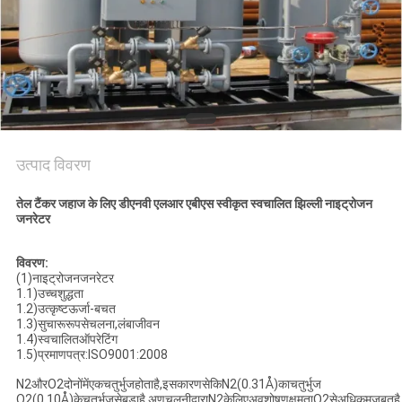
NEWS
साइटमैप
गोपनीयता
उत्पाद विवरण
नीति
तेल टैंकर जहाज के लिए डीएनवी एलआर एबीएस स्वीकृत स्वचालित झिल्ली नाइट्रोजन
जनरेटर
विवरण:
(1)नाइट्रोजनजनरेटर
1.1)उच्चशुद्धता
1.2)उत्कृष्टऊर्जा-बचत
1.3)सुचारूरूपसेचलना,लंबाजीवन
1.4)स्वचालितऑपरेटिंग
1.5)प्रमाणपत्र:ISO9001:2008
N2औरO2दोनोंमेंएकचतुर्भुजहोताहै,इसकारणसेकिN2(0.31Å)काचतुर्भुज
O2(0.10Å)केचतुर्भुजसेबड़ाहै,अणुचलनीद्वाराN2केलिएअवशोषणक्षमताO2सेअधिकमजबूतह