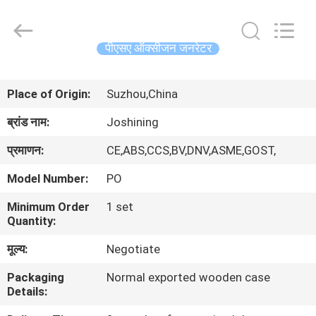
JoShining
Energy
&
Technology
Co.,Ltd.
पीएसए ऑक्सीजन जनरेटर
All
Rights
Reserved.
घर
Place of Origin:
Suzhou,China
उत्पादों
ब्रांड नाम:
Joshining
प्रमाणन:
CE,ABS,CCS,BV,DNV,ASME,GOST,
हमारे
Model Number:
PO
बारे
Minimum Order
1 set
में
Quantity:
मूल्य:
Negotiate
कारखाना
Packaging
Normal exported wooden case
दौरा
Details: