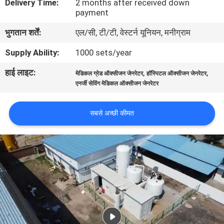
Delivery Time:
2 months after received down
गुणवत्ता
payment
नियंत्रण
भुगतान शर्तें:
एल/सी, टी/टी, वेस्टर्न यूनियन, मनीग्राम
Supply Ability:
1000 sets/year
हमसे
हाई लाइट:
,
,
मेडिकल ग्रेड ऑक्सीजन जेनरेटर
हॉस्पिटल ऑक्सीजन जेनरेटर
संपर्क
एनर्जी सेविंग मेडिकल ऑक्सीजन जेनरेटर
करें
सबसे अच्छी कीमत
समाचार
मामले
उद्धरण
मांगें