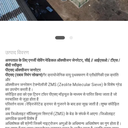
NEWS
साइटमैप
गोपनीयता
उत्पाद विवरण
नीति
अस्पताल के लिए एनर्जी सेविंग मेडिकल ऑक्सीजन जेनरेटर, सीई // आईएसओ / टीएस /
बीवी स्वीकृत
पीएसए ऑक्सीजन जनरेटर
पीएसए (दबाव स्विंग सोखना)
गैर क्रायोजेनिक वायु पृथक्करण में प्रौद्योगिकी एक क्रांति
और
ऑक्सीजन जनरेशन टेक्नोलॉजी ZMS (Zeolite Molecular Sieve) के विशेष ग्रेड
का उपयोग करती है।
संपीड़ित हवा को एक ट्विन टॉवर पीएसए मॉड्यूल के माध्यम से पारित किया जाता है जो
स्वचालित से जुड़ा होता है
परिवर्तन वाल्व।रेफ्रिजेरेटेड ड्रायर से गुजरने के बाद हवा सूख जाती है।शुष्क संपीड़ित
हवा
अब जिओलाइट मॉलिक्यूलर सिस्टर्स (ZMS) के बेड के संपर्क में आएगा।जिओलाइट
आणविक छलनी विशेष हैं
अधिशोषक की श्रेणी जिसमें नाइट्रोजन अणुओं के अधिमान्य अधिशोषण का गुण होता है।