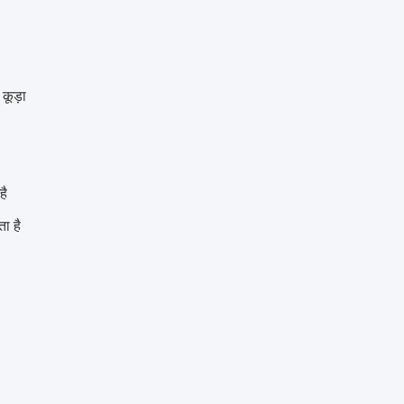
।कूड़ा
है
ा है