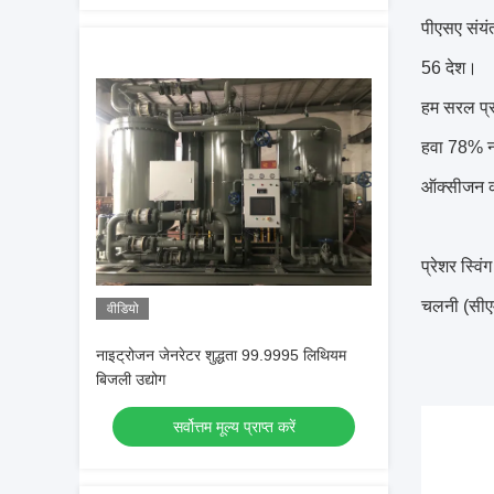
पीएसए संयंत
56 देश।
हम सरल प्र
हवा 78% न
ऑक्सीजन क
प्रेशर स्वि
चलनी (सीएम
वीडियो
नाइट्रोजन जेनरेटर शुद्धता 99.9995 लिथियम
बिजली उद्योग
सर्वोत्तम मूल्य प्राप्त करें