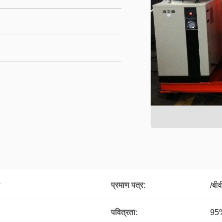
ल
प्रमाण पत्र:
/बी
पवित्रता:
95