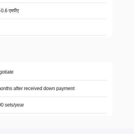
-0.6 एमपीए
otiate
onths after received down payment
0 sets/year