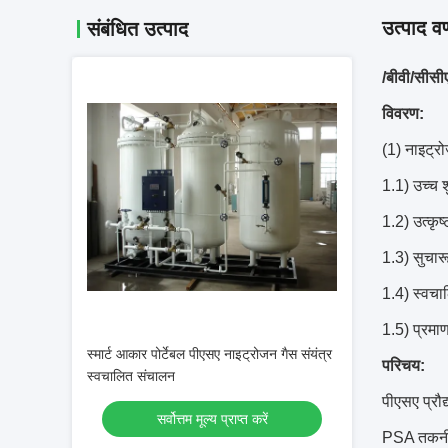
उत्पाद वर
संबंधित उत्पाद
/बीवी/सीस
विवरण:
(1) नाइट्र
1.1) उच्च शु
1.2) उत्कृष
1.3) सुचारू
1.4) स्वच
1.5) प्रम
स्मार्ट आकार पोर्टेबल पीएसए नाइट्रोजन गैस संयंत्र
परिचय:
स्वचालित संचालन
पीएसए प्रौद्
सर्वोत्तम मूल्य प्राप्त करें
PSA तकनीक 