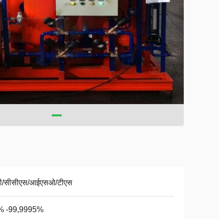
वी/सीसीएस/आईएसओ/टीएस
% -99,9995%