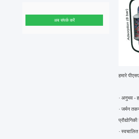
अब संपर्क करें
हमारे पीएस
· अनुभव - ह
· जर्मन तक
प्रौद्योगिक
· स्वचालित स