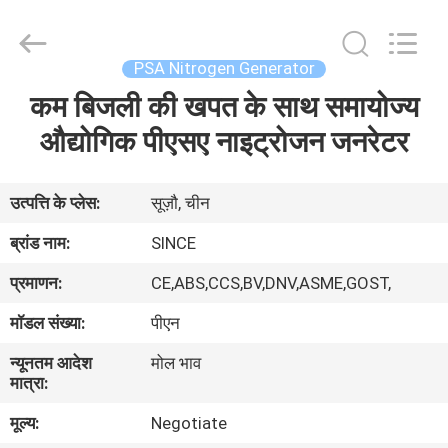
JoShining
Energy
&
Technology
Co.,Ltd.
PSA Nitrogen Generator
All
Rights
Reserved.
कम बिजली की खपत के साथ समायोज्य
घर
औद्योगिक पीएसए नाइट्रोजन जनरेटर
उत्पादों
उत्पत्ति के प्लेस:
सूज़ौ, चीन
हमारे
ब्रांड नाम:
SINCE
बारे
प्रमाणन:
CE,ABS,CCS,BV,DNV,ASME,GOST,
में
मॉडल संख्या:
पीएन
न्यूनतम आदेश
मोल भाव
कारखाना
मात्रा:
दौरा
मूल्य:
Negotiate