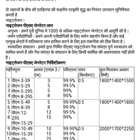
दो जहाजों के बीच की प्रक्रिया की चक्रीय प्रकृति शुद्ध का निरंतर उत्पादन सुनिश्चित
करती है
नाइट्रोजन।
नाइट्रोजन पीएसए जेनरेटर लाभ
· अनुभव - हमने पूरी दुनिया में 1000 से अधिक नाइट्रोजन जेनरेटर की आपूर्ति की है।
· जर्मन प्रौद्योगिकी - हमने अपनी प्रौद्योगिकी के लिए जर्मन सहयोग किया है और कई
प्रमुख क्षेत्रों में मालिकाना लाभ हासिल करने के लिए इस तकनीक को ठीक किया है।
· स्वचालित संचालन - हमारे द्वारा निर्मित पीएसए नाइट्रोजन गैस संयंत्र पूर्ण स्वचालन को
शामिल करते हैं और गैस संयंत्र के संचालन के लिए किसी कार्मिक की आवश्यकता नहीं होती
है।
नाइट्रोजन पीएसए जेनरेटर निर्दिष्टीकरण:
नहीं
नमूना
क्षमता (एनएम 3 /
पवित्रता
पावर
कुल मिलाकर आकार
एच)
(किलोवाट)
(मिमी)
1
पीएन-3-39
3
99.9%
0.5
1800*1400*1500
2
5
99.5%
पीएन-5-29
3
5
99%
पीएन-5-295
4
8
95%
पीएन-8-295
5
पीएन-5-49
5
99.99%
0.5
1800*1400*1800
6
8
99.9%
पीएन-8-39
7
12
99.5%
पीएन-12-
8
15
99%
295
पीएन-15-29
9
पीएन-10-49
10
99.99%
0.5
2000*1700*2250
10
15
99.9%
पीएन-15-39
1
25
99.5%
पीएन-25-