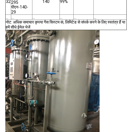
32
140
99%
295
पीएन-140-
29
...
...
...
...
...
...
नोट: अधिक समाचार कृपया गैस सिस्टम कं, लिमिटेड से संपर्क करने के लिए स्वतंत्र हैं या
हमें सीधे ईमेल भेजें