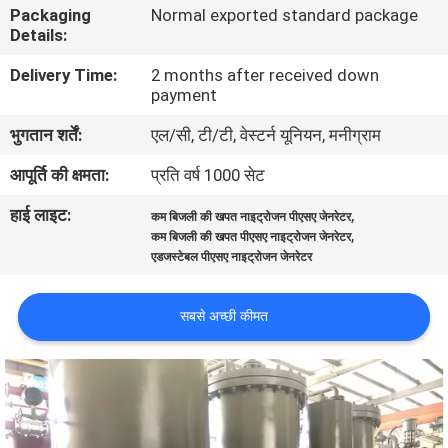
Packaging
Normal exported standard package
गुणवत्ता
Details:
नियंत्रण
Delivery Time:
2 months after received down
payment
हमसे
भुगतान शर्तें:
एल/सी, टी/टी, वेस्टर्न यूनियन, मनीग्राम
संपर्क
आपूर्ति की क्षमता:
प्रति वर्ष 1000 सेट
करें
हाई लाइट:
,
कम बिजली की खपत नाइट्रोजन पीएसए जेनरेटर
,
कम बिजली की खपत पीएसए नाइट्रोजन जेनरेटर
समाचार
एडजस्टेबल पीएसए नाइट्रोजन जेनरेटर
मामले
सबसे अच्छी कीमत
उद्धरण
मांगें