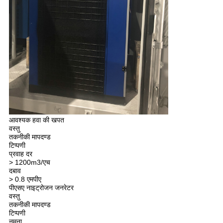
आवश्यक हवा की खपत
वस्तु
तकनीकी मापदण्ड
टिप्पणी
प्रवाह दर
> 1200m3/एच
दबाव
> 0.8 एमपीए
पीएसए नाइट्रोजन जनरेटर
वस्तु
तकनीकी मापदण्ड
टिप्पणी
नमूना