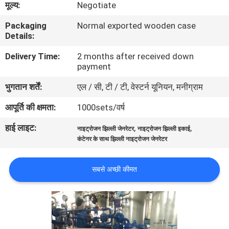
मूल्य:
Negotiate
गुणवत्ता
Packaging
Normal exported wooden case
नियंत्रण
Details:
Delivery Time:
2 months after received down
हमसे
payment
संपर्क
भुगतान शर्तें:
एल / सी, टी / टी, वेस्टर्न यूनियन, मनीग्राम
करें
आपूर्ति की क्षमता:
1000sets/वर्ष
हाई लाइट:
,
,
समाचार
नाइट्रोजन झिल्ली जेनरेटर
नाइट्रोजन झिल्ली इकाई
कंटेनर के साथ झिल्ली नाइट्रोजन जेनरेटर
मामले
सबसे अच्छी कीमत
उद्धरण
मांगें