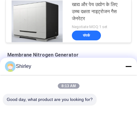
खाद्य और पेय उद्योग के लिए
उच्च दक्षता नाइट्रोजन गैस
जेनरेटर
Negotiate MOQ:1 set
संपर्क
Membrane Nitrogen Generator
Shirley
झिल्ली नाइट्रोजन जेनरेटर शुद्धता 99% समुद्री उद्योग बीवी सीसीएस टीएस प्रमाणन
खाद्य और पेय 220V / 50Hz के लिए औद्योगिक झिल्ली नाइट्रोजन जनरेटर
8:13 AM
99.999% मेम्ब्रेन नाइट्रोजन जेनरेटर कम बिजली की खपत
Good day, what product are you looking for?
लोकप्रिय श्रेणियां
सभी
PSA Nitrogen 
वीएसए ऑक्सीजन जनरेटर
Generator