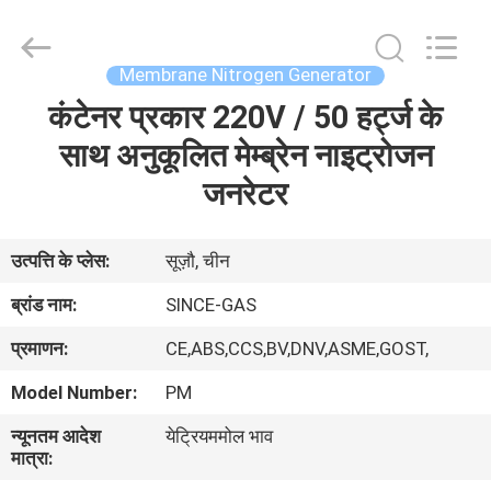
JoShining
Energy
&
Technology
Co.,Ltd.
Membrane Nitrogen Generator
All
Rights
Reserved.
कंटेनर प्रकार 220V / 50 हर्ट्ज के
घर
साथ अनुकूलित मेम्ब्रेन नाइट्रोजन
उत्पादों
जनरेटर
हमारे
उत्पत्ति के प्लेस:
सूज़ौ, चीन
बारे
ब्रांड नाम:
SINCE-GAS
में
प्रमाणन:
CE,ABS,CCS,BV,DNV,ASME,GOST,
Model Number:
PM
कारखाना
न्यूनतम आदेश
येट्रियममोल भाव
दौरा
मात्रा: