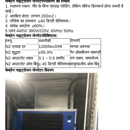
मेम्ब्रेन नाइट्रोजन जेनरेटर
पर्यावरण की स्थिति
1. स्थापना स्थान: नींव के बिना ग्राउंड ग्रेडिंग, लेकिन सीवेज डिस्चार्ज होना जरूरी है
खाई।
2. आरक्षित क्षेत्र: लगभग 200m2।
3. परिवेश का तापमान: ≤40 डिग्री सेल्सियस।
4. सापेक्ष आर्द्रता: ≤80%।
5.पावर:440V/ 380V/220V, 60/Hz/ 50Hz
मेम्ब्रेन नाइट्रोजन जेनरेटर
विशिष्टता:
वस्तु
तकनीकी
टिप्पणी
N2 प्रवाह दर
1200Nm3/एच
मानक अवस्था
N2 शुद्धता
≥95.0%
गैर ऑक्सीजन सामग्री
N2 आउटलेट दबाव
0.1 ~ 0.6 एमपीए
पण दबाव, समायोज्य
N2 आउटलेट ओस बिंदु
≤ 45 डिग्री सेल्सियस
वायुमंडलीय ओस बिंदु
मेम्ब्रेन नाइट्रोजन जेनरेटर विवरण