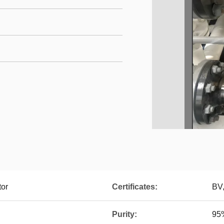
tor
Certificates:
BV
Purity:
95