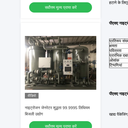
हटाने के लिए)
सर्वोत्तम मूल्य प्राप्त करें
पीएसए नाइट्र
प्रतिरूप संख्
क्षमता
पवित्रता
प्रारंभिक दब
ओसांक
टिप्पणियां
पीएसए नाइट्
वीडियो
नाइट्रोजन जेनरेटर शुद्धता 99.9995 लिथियम
बिजली उद्योग
खाद्य पैकेजि
सर्वोत्तम मूल्य प्राप्त करें