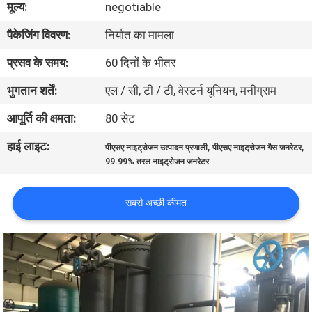
मूल्य:
negotiable
गुणवत्ता
पैकेजिंग विवरण:
निर्यात का मामला
नियंत्रण
प्रसव के समय:
60 दिनों के भीतर
हमसे
भुगतान शर्तें:
एल / सी, टी / टी, वेस्टर्न यूनियन, मनीग्राम
संपर्क
आपूर्ति की क्षमता:
80 सेट
करें
हाई लाइट:
,
,
पीएसए नाइट्रोजन उत्पादन प्रणाली
पीएसए नाइट्रोजन गैस जनरेटर
99.99% तरल नाइट्रोजन जनरेटर
समाचार
सबसे अच्छी कीमत
मामले
उद्धरण
मांगें