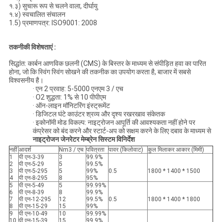
१.३) सुचारू रूप से चलने वाला, दीर्घायु
१.४) स्वचालित संचालन
1.5) प्रमाणपत्र: ISO9001: 2008
तकनीकी विशेषताएं :
सिद्धांत: कार्बन आणविक छलनी (CMS) के बिस्तर के माध्यम से संपीड़ित हवा का पारित
होना, जो कि स्विंग स्विंग सोखने की तकनीक का उपयोग करता है, बाजार में सबसे
विश्वसनीय है।
· एन 2 प्रवाह: 5-5000 एनएम 3 / एच
· O2 शुद्धता: 1% से 10 पीपीएम
· ऑन-लाइन मॉनिटरिंग इंस्ट्रूमेंट
· डिजिटल घंटे काउंटर श्रव्य और दृश्य रखरखाव संकेतक
· इकोनॉमी मोड विकल्प: नाइट्रोजन आपूर्ति की आवश्यकता नहीं होने पर
कंप्रेसर को बंद करने और स्टार्ट-अप को सक्षम करने के लिए दबाव के माध्यम से
नाइट्रोजन जेनरेटर मेम्ब्रेन सिस्टम विनिर्देश
नहीं
आदर्श
Nm3 / एच
पवित्रता
पावर (किलोवाट)
कुल मिलाकर आकार (मिमी)
1
पी एन-3-39
3
99.9%
2
पी एन-5-29
5
99.5%
3
पी एन-5-295
5
99%
0.5
1800 * 1400 * 1500
4
पी एन-8-295
8
95%
5
पी एन-5-49
5
99.99%
6
पी एन-8-39
8
99.9%
7
पी एन-12-295
12
99.5%
0.5
1800 * 1400 * 1800
8
पी एन-15-29
15
99%
9
पी एन-10-49
10
99.99%
10
पी एन-15-39
15
99.9%