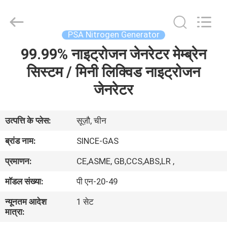
JoShining
Energy
&
Technology
Co.,Ltd.
PSA Nitrogen Generator
All
Rights
Reserved.
99.99% नाइट्रोजन जेनरेटर मेम्ब्रेन
घर
सिस्टम / मिनी लिक्विड नाइट्रोजन
उत्पादों
जेनरेटर
हमारे
उत्पत्ति के प्लेस:
सूज़ौ, चीन
बारे
ब्रांड नाम:
SINCE-GAS
में
प्रमाणन:
CE,ASME, GB,CCS,ABS,LR ,
मॉडल संख्या:
पी एन-20-49
कारखाना
न्यूनतम आदेश
1 सेट
दौरा
मात्रा: