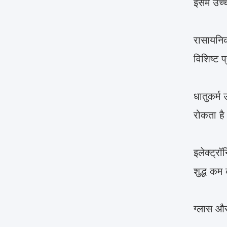
इसमें उच
रासायनिक
विशिष्ट प
धातुकर्म
रोकता ह
इलेक्ट्र
शुद्ध कम
ग्लास और