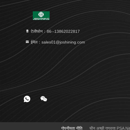
टेलीफोन：86--13862022817
ईमेल：sales01@joshining.com
गोपनीयता नीति
चीन अच्छी गुणवत्ता PSA N