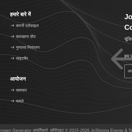
हमारे बारे में
Jo
कंपनी प्रोफाइल
Co
कारखाना दौरा
चूंक
गुणवत्ता नियंत्रण
हम 
साइटमैप
आयोजन
समाचार
मामले
itrogen Generator आपूर्तिकर्ता. कॉपीराइट © 2015-2026 JoShining Energy & Tec