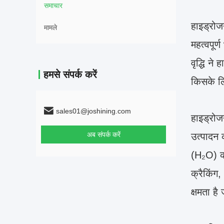
समाचार
हाइड्रोजन
मामले
महत्वपूर्
वृद्धि न
हमसे संपर्क करें
किसके लि
sales01@joshining.com
हाइड्रोज
अब संपर्क करें
उत्पादन 
(H₂O) को
क्रैकिंग
क्षमता ह