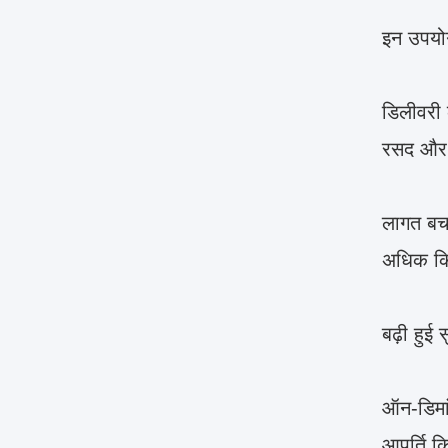
इन उपयोग
डिलीवरी 
रसद और 
लागत बचत
अधिक कि
बढ़ी हुई 
ऑन-डिमां
आपूर्ति 