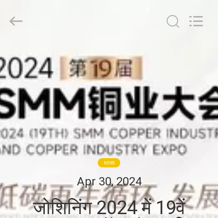
JoShining
Energy
&
Technology
Co.,Ltd.
All
Rights
Reserved.
घर
उत्पादों
हमारे
बारे
में
NEWS
कारखाना
Apr 30, 2024
दौरा
जोशिनिंग 2024 में 19वें