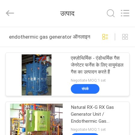
JoShining
Energy
&
उत्पाद
Technology
Co.,Ltd.
All
Rights
Reserved.
घर
endothermic gas generator ऑनलाइन निर्माण
उत्पादों
एक्ज़ोथिर्मिक - एंडोथर्मिक गैस
जेनरेटर फर्नेस के लिए वायुमंडल
हमारे
गैस का उत्पादन करते हैं
बारे
Negotiate MOQ:1 set
संपर्क
में
Natural RX-G RX Gas
कारखाना
Generator Unit /
दौरा
Endothermic Gas
Generator Plant
Negotiate MOQ:1 set