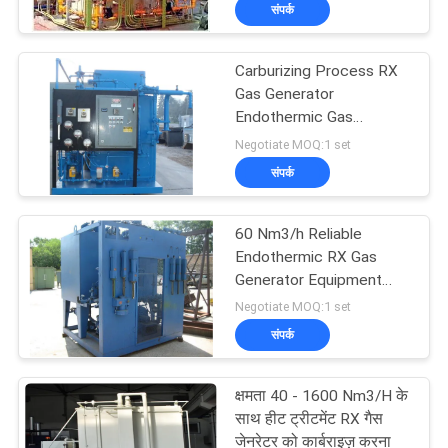
संपर्क
गुणवत्ता
नियंत्रण
Carburizing Process RX
Gas Generator
हमसे
Endothermic Gas
Troubleshooting Tools
Negotiate MOQ:1 set
संपर्क
संपर्क
करें
60 Nm3/h Reliable
समाचार
Endothermic RX Gas
Generator Equipment
Eco Friendly
Negotiate MOQ:1 set
मामले
संपर्क
उद्धरण
क्षमता 40 - 1600 Nm3/H के
मांगें
साथ हीट ट्रीटमेंट RX गैस
जेनरेटर को कार्बराइज़ करना