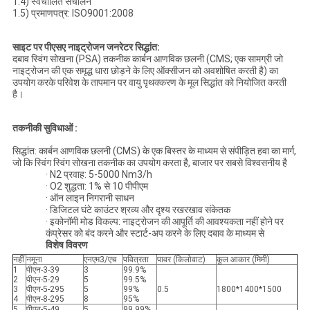
1.4) स्वचालित संचालन
1.5) प्रमाणपत्र: ISO9001:2008
साइट पर पीएसए नाइट्रोजन जनरेटर सिद्धांत:
दबाव स्विंग सोखना (PSA) तकनीक कार्बन आणविक छलनी (CMS; एक सामग्री जो
नाइट्रोजन की एक समृद्ध धारा छोड़ने के लिए ऑक्सीजन को अवशोषित करती है) का
उपयोग करके परिवेश के तापमान पर वायु पृथक्करण के मूल सिद्धांत को नियोजित करती
है।
तकनीकी सुविधाओं :
सिद्धांत: कार्बन आणविक छलनी (CMS) के एक बिस्तर के माध्यम से संपीड़ित हवा का मार्ग,
जो कि स्विंग स्विंग सोखना तकनीक का उपयोग करता है, बाजार पर सबसे विश्वसनीय है
· N2 प्रवाह: 5-5000 Nm3/h
· O2 शुद्धता: 1% से 10 पीपीएम
· ऑन लाइन निगरानी साधन
· डिजिटल घंटे काउंटर श्रव्य और दृश्य रखरखाव संकेतक
· इकोनॉमी मोड विकल्प: नाइट्रोजन की आपूर्ति की आवश्यकता नहीं होने पर
कंप्रेसर को बंद करने और स्टार्ट-अप करने के लिए दबाव के माध्यम से
विशेष विवरण
नहीं
नमूना
एनएम3/एच
पवित्रता
पावर (किलोवाट)
कुल आकार (मिमी)
1
पीएन-3-39
3
99.9%
2
पीएन-5-29
5
99.5%
3
पीएन-5-295
5
99%
0.5
1800*1400*1500
4
पीएन-8-295
8
95%
5
पीएन-5-49
5
99.99%