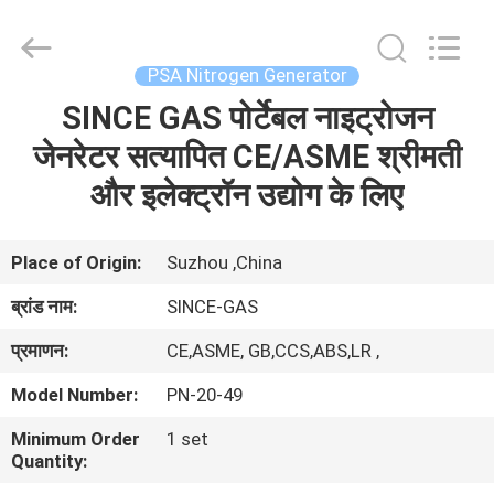
JoShining
Energy
&
Technology
Co.,Ltd.
PSA Nitrogen Generator
All
Rights
Reserved.
SINCE GAS पोर्टेबल नाइट्रोजन
घर
जेनरेटर सत्यापित CE/ASME श्रीमती
उत्पादों
और इलेक्ट्रॉन उद्योग के लिए
हमारे
Place of Origin:
Suzhou ,China
बारे
ब्रांड नाम:
SINCE-GAS
में
प्रमाणन:
CE,ASME, GB,CCS,ABS,LR ,
Model Number:
PN-20-49
कारखाना
Minimum Order
1 set
दौरा
Quantity: