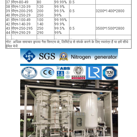
37
पीएन-80-49
80
99.99%
0.5
38
पीएन-120-39
120
99.9%
39
पीएन-200-295
200
99.5%
0.5
3200*1400*2800
40
पीएन-250-29
250
99%
41
पीएन-100-49
100
99.99%
42
पीएन-140-39
140
99.9%
43
पीएन-250-295
250
99.5%
0.5
3500*1500*2800
44
पीएन-290-29
290
99%
...
...
...
...
...
...
नोट: अधिक समाचार कृपया गैस सिस्टम कं, लिमिटेड से संपर्क करने के लिए स्वतंत्र हैं या हमें सीधे
ईमेल भेजें