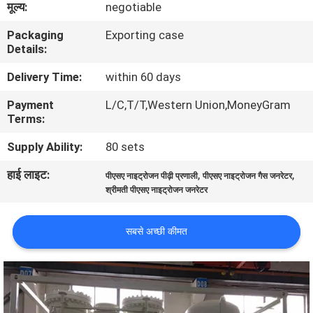
मूल्य:
negotiable
गुणवत्ता
Packaging
Exporting case
नियंत्रण
Details:
Delivery Time:
within 60 days
हमसे
Payment
L/C,T/T,Western Union,MoneyGram
संपर्क
Terms:
करें
Supply Ability:
80 sets
हाई लाइट:
,
,
समाचार
पीएसए नाइट्रोजन पीढ़ी प्रणाली
पीएसए नाइट्रोजन गैस जनरेटर
श्रीमती पीएसए नाइट्रोजन जनरेटर
मामले
सबसे अच्छी कीमत
उद्धरण
मांगें