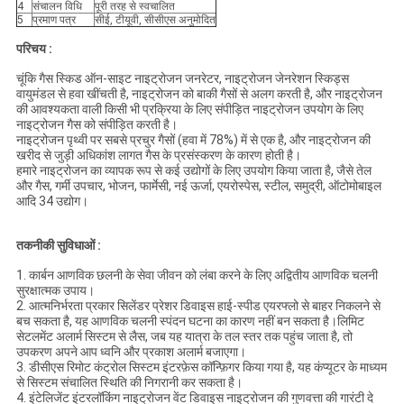
4
संचालन विधि
पूरी तरह से स्वचालित
5
प्रमाण पत्र
सीई, टीयूवी, सीसीएस अनुमोदित
परिचय :
चूंकि गैस स्किड ऑन-साइट नाइट्रोजन जनरेटर, नाइट्रोजन जेनरेशन स्किड्स
वायुमंडल से हवा खींचती है, नाइट्रोजन को बाकी गैसों से अलग करती है, और नाइट्रोजन
की आवश्यकता वाली किसी भी प्रक्रिया के लिए संपीड़ित नाइट्रोजन उपयोग के लिए
नाइट्रोजन गैस को संपीड़ित करती है।
नाइट्रोजन पृथ्वी पर सबसे प्रचुर गैसों (हवा में 78%) में से एक है, और नाइट्रोजन की
खरीद से जुड़ी अधिकांश लागत गैस के प्रसंस्करण के कारण होती है।
हमारे नाइट्रोजन का व्यापक रूप से कई उद्योगों के लिए उपयोग किया जाता है, जैसे तेल
और गैस, गर्मी उपचार, भोजन, फार्मेसी, नई ऊर्जा, एयरोस्पेस, स्टील, समुद्री, ऑटोमोबाइल
आदि 34 उद्योग।
तकनीकी सुविधाओं :
1. कार्बन आणविक छलनी के सेवा जीवन को लंबा करने के लिए अद्वितीय आणविक चलनी
सुरक्षात्मक उपाय।
2. आत्मनिर्भरता प्रकार सिलेंडर प्रेशर डिवाइस हाई-स्पीड एयरफ्लो से बाहर निकलने से
बच सकता है, यह आणविक चलनी स्पंदन घटना का कारण नहीं बन सकता है।लिमिट
सेटलमेंट अलार्म सिस्टम से लैस, जब यह यात्रा के तल स्तर तक पहुंच जाता है, तो
उपकरण अपने आप ध्वनि और प्रकाश अलार्म बजाएगा।
3. डीसीएस रिमोट कंट्रोल सिस्टम इंटरफ़ेस कॉन्फ़िगर किया गया है, यह कंप्यूटर के माध्यम
से सिस्टम संचालित स्थिति की निगरानी कर सकता है।
4. इंटेलिजेंट इंटरलॉकिंग नाइट्रोजन वेंट डिवाइस नाइट्रोजन की गुणवत्ता की गारंटी दे