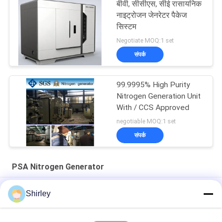
बीवी, सीसीएस, सीई रासायनिक
नाइट्रोजन जेनरेटर पैकेज
सिस्टम
Negotiate MOQ:1 set
संपर्क
99.9995% High Purity
Nitrogen Generation Unit
With / CCS Approved
negotiable MOQ:1 set
संपर्क
PSA Nitrogen Generator
99.99% शुद्धता और 90% लागत बचत के साथ फाइबर लेजर कटिंग के लिए साइट पर
Shirley
पीएसए नाइट्रोजन जनरेटर
स्मार्ट आकार पोर्टेबल पीएसए नाइट्रोजन गैस संयंत्र स्वचालित संचालन