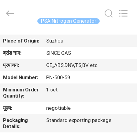
JoShining
Energy
&
Technology
Co.,Ltd.
PSA Nitrogen Generator
All
Rights
Reserved.
घर
Place of Origin:
Suzhou
उत्पादों
ब्रांड नाम:
SINCE GAS
प्रमाणन:
CE,,ABS,DNV,TS,BV etc
हमारे
Model Number:
PN-500-59
बारे
Minimum Order
1 set
में
Quantity:
मूल्य:
negotiable
कारखाना
Packaging
Standard exporting package
दौरा
Details: