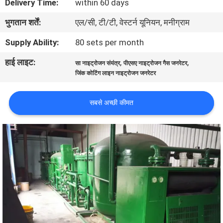
Delivery Time:
within 60 days
गुणवत्ता
भुगतान शर्तें:
एल/सी, टी/टी, वेस्टर्न यूनियन, मनीग्राम
नियंत्रण
Supply Ability:
80 sets per month
हमसे
हाई लाइट:
,
,
सा नाइट्रोजन संयंत्र
पीएसए नाइट्रोजन गैस जनरेटर
जिंक कोटिंग लाइन नाइट्रोजन जनरेटर
संपर्क
करें
सबसे अच्छी कीमत
समाचार
मामले
उद्धरण
मांगें