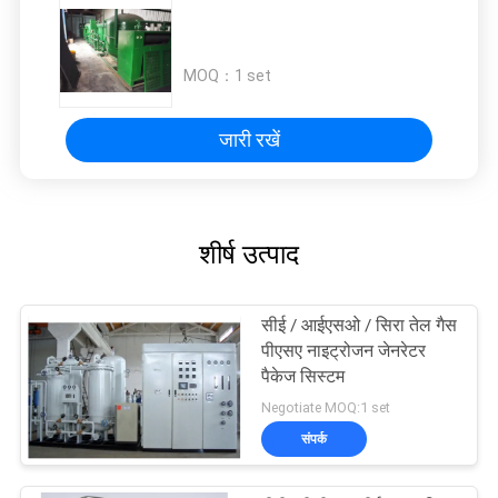
MOQ：
1 set
जारी रखें
शीर्ष उत्पाद
सीई / आईएसओ / सिरा तेल गैस
पीएसए नाइट्रोजन जेनरेटर
पैकेज सिस्टम
Negotiate MOQ:1 set
संपर्क