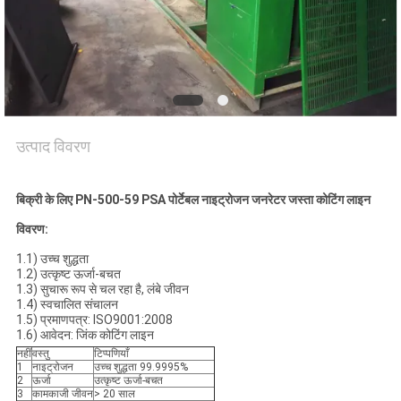
NEWS
SITEMAP
गोपनीयता
उत्पाद विवरण
नीति
बिक्री के लिए PN-500-59 PSA पोर्टेबल नाइट्रोजन जनरेटर जस्ता कोटिंग लाइन
विवरण:
1.1) उच्च शुद्धता
1.2) उत्कृष्ट ऊर्जा-बचत
1.3) सुचारू रूप से चल रहा है, लंबे जीवन
1.4) स्वचालित संचालन
1.5) प्रमाणपत्र: ISO9001:2008
1.6) आवेदन: जिंक कोटिंग लाइन
नहीं
वस्तु
टिप्पणियाँ
1
नाइट्रोजन
उच्च शुद्धता 99.9995%
2
ऊर्जा
उत्कृष्ट ऊर्जा-बचत
3
कामकाजी जीवन
> 20 साल