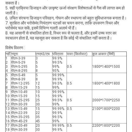
सकता है।
5. सही प्रक्रिया डिजाइन और उत्कृष्ट ऊर्जा संरक्षण विशेषताओं से गैस की लागत कम हो
जाती है।
6. उचित संरचना डिजाइन परिवहन, गोफन और स्थापना को बहुत सुविधाजनक बनाता है।
7. सुरक्षित और भरोसेमंद नियंत्रण घटकों का चयन करना, ताकि उपकरण स्थिर और
भरोसेमंद चल सकें, इसमें विभिन्न गलती अलार्म भी हैं।
8. यह आसानी से संचालित होता है, स्थिर रूप से चलता है, और इसमें उच्च स्तर का
स्वचालन होता है, यह महसूस कर सकता है कि कोई भी संचालित नहीं करता है।
विशेष विवरण :
नहीं
नमूना
एनएम3/एच
पवित्रता
पावर (किलोवाट)
कुल आकार (मिमी)
1
पीएन-3-39
3
99.9%
2
पीएन-5-29
5
99.5%
3
पीएन-5-295
5
99%
0.5
1800*1400*1500
4
पीएन-8-295
8
95%
5
पीएन-5-49
5
99.99%
6
पीएन-8-39
8
99.9%
7
पीएन-12-295
12
99.5%
0.5
1800*1400*1800
8
पीएन-15-29
15
99%
9
पीएन-10-49
10
99.99%
10
पीएन-15-39
15
99.9%
11
पीएन-25-295
25
99.5%
0.5
2000*1700*2250
12
पीएन-30-39
30
99%
13
पीएन-15-49
15
99.99%
0.5
2100*1800*2200
14
पीएन-22-39
22
99.9%
15
पीएन-35-295
35
99.5%
16
पीएन-45-29
45
99%
17
पीएन-20-49
20
99.99%
0.5
2200*1800*2200
18
पीएन-30-39
30
99.9%