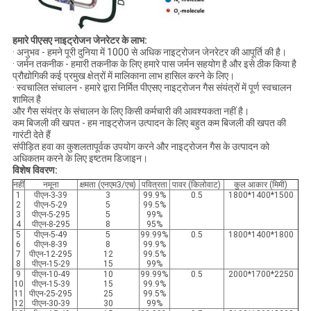
हमारे पीएसए नाइट्रोजन जेनरेटर के लाभ:
· अनुभव - हमने पूरी दुनिया में 1000 से अधिक नाइट्रोजन जेनरेटर की आपूर्ति की है।
· जर्मन तकनीक - हमारी तकनीक के लिए हमारे पास जर्मन सहयोग है और इसे ठीक किया है
प्रौद्योगिकी कई प्रमुख क्षेत्रों में मालिकाना लाभ हासिल करने के लिए।
· स्वचालित संचालन - हमारे द्वारा निर्मित पीएसए नाइट्रोजन गैस संयंत्रों में पूर्ण स्वचालन
शामिल है
और गैस संयंत्र के संचालन के लिए किसी कर्मचारी की आवश्यकता नहीं है।
कम बिजली की खपत - हम नाइट्रोजन उत्पादन के लिए बहुत कम बिजली की खपत की
गारंटी देते हैं
संपीड़ित हवा का कुशलतापूर्वक उपयोग करने और नाइट्रोजन गैस के उत्पादन को
अधिकतम करने के लिए इष्टतम डिजाइन।
विशेष विवरण:
नहीं
नमूना
क्षमता (एनएम3/एच)
पवित्रता
पावर (किलोवाट)
कुल आकार (मिमी)
1
पीएन-3-39
3
99.9%
0.5
1800*1400*1500
2
पीएन-5-29
5
99.5%
3
पीएन-5-295
5
99%
4
पीएन-8-295
8
95%
5
पीएन-5-49
5
99.99%
0.5
1800*1400*1800
6
पीएन-8-39
8
99.9%
7
पीएन-12-295
12
99.5%
8
पीएन-15-29
15
99%
9
पीएन-10-49
10
99.99%
0.5
2000*1700*2250
10
पीएन-15-39
15
99.9%
11
पीएन-25-295
25
99.5%
12
पीएन-30-39
30
99%