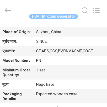
JoShining
Energy
&
Technology
Co.,Ltd.
PSA Nitrogen Generator
All
Rights
Reserved.
घर
Place of Origin:
Suzhou, China
उत्पादों
ब्रांड नाम:
SINCE
प्रमाणन:
CE,ABS,CCS,BV,DNV,ASME,GOST,
हमारे
Model Number:
PN
बारे
Minimum Order
1 set
में
Quantity:
मूल्य:
Negotiate
कारखाना
Packaging
Exported wooden case
दौरा
Details: