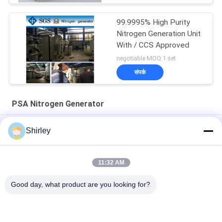
99.9995% High Purity
Nitrogen Generation Unit
With / CCS Approved
negotiable MOQ:1 set
संपर्क
PSA Nitrogen Generator
99.99% शुद्धता और 90% लागत बचत के साथ फाइबर लेजर कटिंग के लिए साइट पर
Shirley
पीएसए नाइट्रोजन जनरेटर
स्मार्ट आकार पोर्टेबल पीएसए नाइट्रोजन गैस संयंत्र स्वचालित संचालन
11:32 AM
नाइट्रोजन जेनरेटर शुद्धता 99.9995 लिथियम बिजली उद्योग
Good day, what product are you looking for?
लोकप्रिय श्रेणियां
सभी