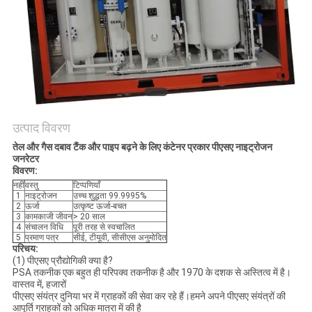
NEWS
साइटमैप
गोपनीयता
उत्पाद विवरण
नीति
तेल और गैस दबाव टैंक और पाइप बढ़ने के लिए कंटेनर प्रकार पीएसए नाइट्रोजन
जनरेटर
विवरण:
नहीं
वस्तु
टिप्पणियाँ
1
नाइट्रोजन
उच्च शुद्धता 99.9995%
2
ऊर्जा
उत्कृष्ट ऊर्जा-बचत
3
कामकाजी जीवन
> 20 साल
4
संचालन विधि
पूरी तरह से स्वचालित
5
प्रमाण पत्र
सीई, टीयूवी, सीसीएस अनुमोदित
परिचय:
(1) पीएसए प्रौद्योगिकी क्या है?
PSA तकनीक एक बहुत ही परिपक्व तकनीक है और 1970 के दशक से अस्तित्व में है।
वास्तव में, हजारों
पीएसए संयंत्र दुनिया भर में ग्राहकों की सेवा कर रहे हैं।हमने अपने पीएसए संयंत्रों की
आपूर्ति ग्राहकों को अधिक मात्रा में की है