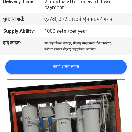
Delivery Time:
2 months after received down
गुणवत्ता
payment
नियंत्रण
भुगतान शर्तें:
एल/सी, टी/टी, वेस्टर्न यूनियन, मनीग्राम
Supply Ability:
1000 sets /per year
हमसे
हाई लाइट:
,
,
सा नाइट्रोजन संयंत्र
पीएसए नाइट्रोजन गैस जनरेटर
संपर्क
कंटेनर प्रकार पीएसए नाइट्रोजन जनरेटर
करें
सबसे अच्छी कीमत
समाचार
मामले
उद्धरण
मांगें