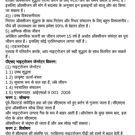
वांछित ऑक्सीजन शुद्धता प्राप्त करने के लिए स्टार्ट-अप का समय केवल 5 मिनट है।
इसलिए ऑक्सीजन की मांग में बदलाव के अनुसार इन इकाइयों को चालू और बंद किया
जा सकता है।
4))।उच्च विश्वसनीयता
निरंतर ऑक्सीजन शुद्धता के साथ निरंतर और स्थिर संचालन के लिए बहुत विश्वसनीय।
पौधे की उपलब्धता का समय हमेशा 99% से बेहतर होता है।
5).आण्विक सीव्स जीवन
अपेक्षित आणविक चलनी का जीवन लगभग 15 वर्ष है अर्थात ऑक्सीजन संयंत्र का पूरा
जीवन काल है। इसलिए कोई प्रतिस्थापन लागत नहीं है।
6)।एडजस्टेबल
प्रवाह में परिवर्तन करके, आप नाइट्रोजन को सही शुद्धता के साथ वितरित कर सकते
हैं।
पीएसए नाइट्रोजन जेनरेटर विवरण:
(1) नाइट्रोजन जेनरेटर
1.1) उच्च शुद्धता
1.2) उत्कृष्ट ऊर्जा-बचत
1.3) सुचारू रूप से चल रहा है, लंबे जीवन
1.4) स्वचालित संचालन
1.5) प्रमाणपत्र: आईएसओ 9 001: 2008
चरण 1: सोखना
पूर्व-फ़िल्टर्ड संपीड़ित हवा को एक सीएमएस भरे हुए बर्तन से गुजारा जाता है।सीएमएस
द्वारा ऑक्सीजन सोख लिया जाता है
और नाइट्रोजन उत्पाद गैस के रूप में बाहर आती है।ऑपरेशन के कुछ समय बाद, इस
पोत के अंदर सीएमएस
ऑक्सीजन से संतृप्त हो जाता है और अब सोख नहीं सकता।
चरण 2: विशोषण
पोत में सीएमएस की संतृप्ति पर, प्रक्रिया नाइट्रोजन पीढ़ी को दूसरे में बदल देती है