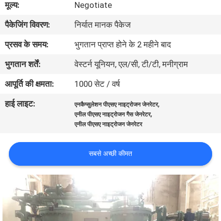
मूल्य:
Negotiate
गुणवत्ता
पैकेजिंग विवरण:
निर्यात मानक पैकेज
नियंत्रण
प्रसव के समय:
भुगतान प्राप्त होने के 2 महीने बाद
हमसे
भुगतान शर्तें:
वेस्टर्न यूनियन, एल/सी, टी/टी, मनीग्राम
संपर्क
आपूर्ति की क्षमता:
1000 सेट / वर्ष
करें
हाई लाइट:
,
एनकैप्सुलेशन पीएसए नाइट्रोजन जेनरेटर
,
एनील पीएसए नाइट्रोजन गैस जेनरेटर
समाचार
एनील पीएसए नाइट्रोजन जेनरेटर
सबसे अच्छी कीमत
मामले
उद्धरण
मांगें