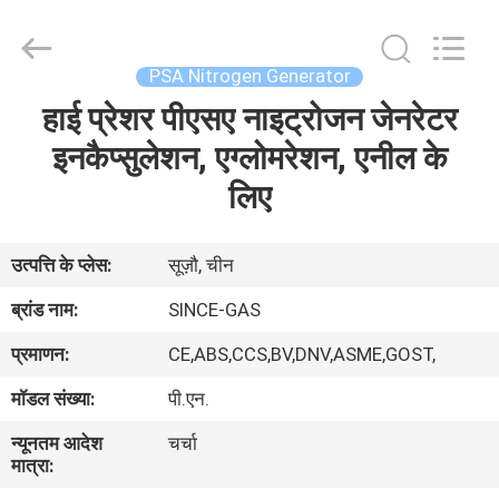
JoShining
Energy
&
Technology
Co.,Ltd.
PSA Nitrogen Generator
All
Rights
Reserved.
हाई प्रेशर पीएसए नाइट्रोजन जेनरेटर
घर
इनकैप्सुलेशन, एग्लोमरेशन, एनील के
उत्पादों
लिए
हमारे
उत्पत्ति के प्लेस:
सूज़ौ, चीन
बारे
ब्रांड नाम:
SINCE-GAS
में
प्रमाणन:
CE,ABS,CCS,BV,DNV,ASME,GOST,
मॉडल संख्या:
पी.एन.
कारखाना
न्यूनतम आदेश
चर्चा
दौरा
मात्रा: