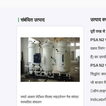
उत्पाद वर
संबंधित उत्पाद
पूरी तरह स
PSA N2 जेन
दबाव स्विं
है) का उपयो
PSA N2 जे
सिद्धांत: 
जो बाजार मे
ऑन-लाइन मॉ
स्मार्ट आकार पोर्टेबल पीएसए नाइट्रोजन गैस संयंत्र
Indicatorड
स्वचालित संचालन